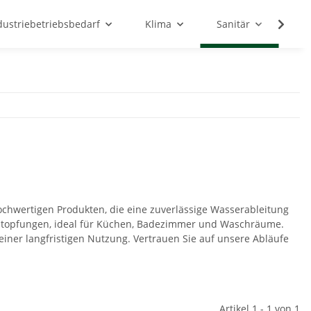
dustriebetriebsbedarf
Klima
Sanitär
Sc
chwertigen Produkten, die eine zuverlässige Wasserableitung
rstopfungen, ideal für Küchen, Badezimmer und Waschräume.
einer langfristigen Nutzung. Vertrauen Sie auf unsere Abläufe
Artikel 1 - 1 von 1