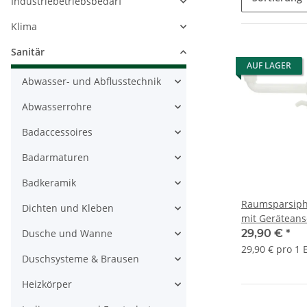
Industriebetriebsbedarf
Klima
Sanitär
AUF LAGER
Abwasser- und Abflusstechnik
Abwasserrohre
Badaccessoires
Badarmaturen
Badkeramik
Raumsparsiph
Dichten und Kleben
mit Geräteans
Rohrbelüfter
Dusche und Wanne
29,90 €
*
29,90 € pro 1 
Duschsysteme & Brausen
Heizkörper