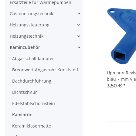
Ersatzteile für Wärmepumpen
Gasfeuerungstechnik
Heizungssteuerung
Heizungstechnik
Kaminzubehör
Abgasschalldämpfer
Brennwert Abgasrohr Kunststoff
Upmann Revis
blau 7 mm Vie
Dachdurchführung
Kunststoff
3,50 €
*
Dichtschnur
Edelstahlschornstein
Kamintür
Keramikfasermatte