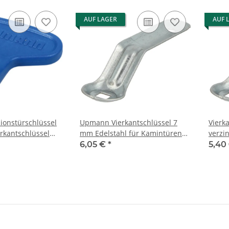
AUF LAGER
AUF 
ionstürschlüssel
Upmann Vierkantschlüssel 7
Vierk
rkantschlüssel
mm Edelstahl für Kamintüren
verzi
Kamin
6,05 €
*
5,40