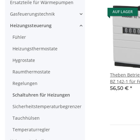
Ersatzteile für Wärmepumpen
AUF LAGER
Gasfeuerungstechnik
Heizungssteuerung
Fühler
Heizungsthermostate
Hygrostate
Raumthermostate
Theben Betri
BZ 142-1 für F
Regelungen
1420721
56,50 €
*
Schaltuhren für Heizungen
Sicherheitstemperaturbegrenzer
Tauchhülsen
Temperaturregler