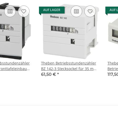
AUF LAGER
AUF 
ebsstundenzähler
Theben Betriebsstundenzähler
Thebe
ronttafeleinbau
BZ 142-3 Stecksockel für 35 mm
Betri
Schiene 1420723
14600
61,50 €
*
117,