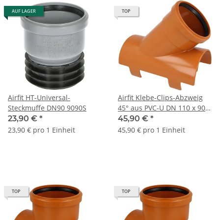
AUF LAGER
TOP
Airfit HT-Universal-
Airfit Klebe-Clips-Abzweig
Steckmuffe DN90 9090S
45° aus PVC-U DN 110 x 90
mm 451190KA
23,90 €
*
45,90 €
*
23,90 € pro 1 Einheit
45,90 € pro 1 Einheit
TOP
TOP