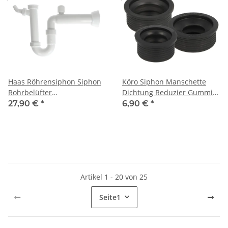
Haas Röhrensiphon Siphon
Köro Siphon Manschette
Rohrbelüfter
Dichtung Reduzier Gummi
Geräteanschluss
Abflußgummi
27,90 €
*
6,90 €
*
Spülesiphon DN50 1 1/2"
Ablaufverbinder
Artikel 1 - 20 von 25
Seite
1