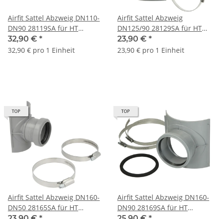
Airfit Sattel Abzweig DN110-
Airfit Sattel Abzweig
DN90 28119SA für HT
DN125/90 28129SA für HT
Abwasserrohr
Abwasserrohr
32,90 €
*
23,90 €
*
32,90 € pro 1 Einheit
23,90 € pro 1 Einheit
TOP
TOP
Airfit Sattel Abzweig DN160-
Airfit Sattel Abzweig DN160-
DN50 28165SA für HT
DN90 28169SA für HT
Abwasserrohr
Abwasserrohr
23,90 €
*
25,90 €
*