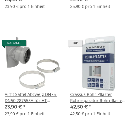
23,90 € pro 1 Einheit
25,90 € pro 1 Einheit
AUF LAGER
TOP
Airfit Sattel Abzweig DN75-
Crassus Rohr Pflaster
DN50 28755SA für HT
Rohrreparatur Rohrpflaster
Abwasserrohr
Lochreparatur CRP 10/15
23,90 €
*
42,50 €
*
23,90 € pro 1 Einheit
42,50 € pro 1 Einheit