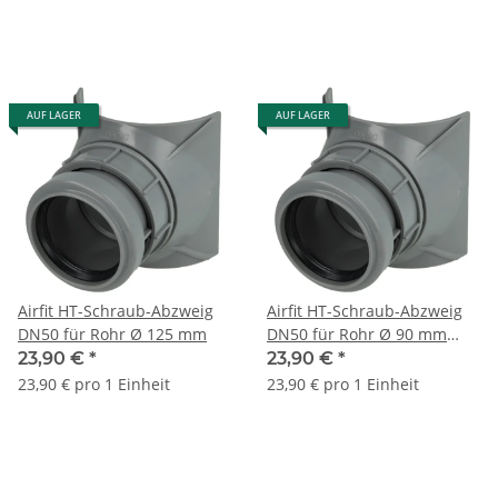
AUF LAGER
AUF LAGER
Airfit HT-Schraub-Abzweig
Airfit HT-Schraub-Abzweig
DN50 für Rohr Ø 125 mm
DN50 für Rohr Ø 90 mm
29050AZ
23,90 €
*
23,90 €
*
23,90 € pro 1 Einheit
23,90 € pro 1 Einheit