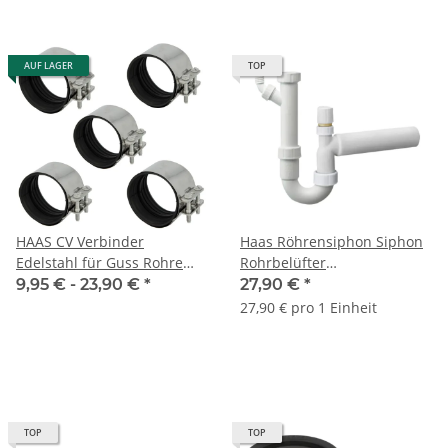
AUF LAGER
TOP
HAAS CV Verbinder
Haas Röhrensiphon Siphon
Edelstahl für Guss Rohre
Rohrbelüfter
SML Rohr DN 50 70 100 125
Geräteanschluss
9,95 € -
23,90 €
*
27,90 €
*
150 mm
Spülesiphon DN40 1 1/2"
27,90 € pro 1 Einheit
TOP
TOP