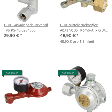
GOK Gas-Kippschutzventil
GOK Mitteldruckregler
Typ KS-40 0284500
Abgang 35° Komb-A. x G 3/8
LH-KN
29,90 €
*
48,90 €
*
48,90 € pro 1 Einheit
AUF LAGER
AUF LAGER