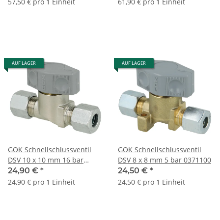
G1/4 LH-KN PS 16 bar
57,50 € pro 1 Einheit
61,90 € pro 1 Einheit
AUF LAGER
AUF LAGER
GOK Schnellschlussventil
GOK Schnellschlussventil
DSV 10 x 10 mm 16 bar
DSV 8 x 8 mm 5 bar 0371100
0370200
24,90 €
*
24,50 €
*
24,90 € pro 1 Einheit
24,50 € pro 1 Einheit