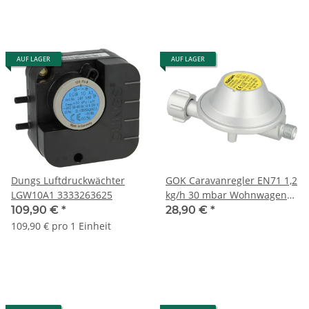
AUF LAGER
AUF LAGER
Dungs Luftdruckwächter
GOK Caravanregler EN71 1,2
LGW10A1 3333263625
kg/h 30 mbar Wohnwagen
Wohnmobil ohne
109,90 €
*
28,90 €
*
Manometer
109,90 € pro 1 Einheit