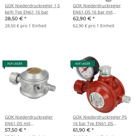
GOK Niederdruckregler 1,5
GOK Niederdruckregler
kg/h Typ EN61 16 bar
EN61-DS 16 bar mit
Manometer 90°
28,50 €
*
62,90 €
*
28,50 € pro 1 Einheit
62,90 € pro 1 Einheit
AUF LAGER
AUF LAGER
GOK Niederdruckregler
GOK Niederdruckregler PS
EN61-DS mit
16 bar Typ EN61-DS
Überdrucksicherung KLF x
0515000
57,50 €
*
61,90 €
*