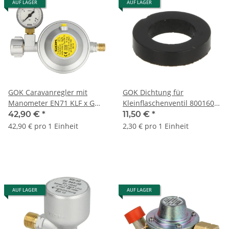
AUF LAGER
AUF LAGER
GOK Caravanregler mit
GOK Dichtung für
Manometer EN71 KLF x G
Kleinflaschenventil 8001600
1/4 LH-KN
VPE 5 Stück
42,90 €
*
11,50 €
*
42,90 € pro 1 Einheit
2,30 € pro 1 Einheit
AUF LAGER
AUF LAGER