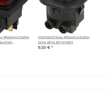
au-Wippenschalter
InterbärEinbau-Wippenschalter
leuchtet
Serie 8014 801410401
9,50 €
*