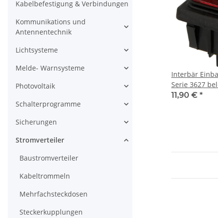
Kabelbefestigung & Verbindungen
Kommunikations und
Antennentechnik
Lichtsysteme
Melde- Warnsysteme
Interbär Einb
Serie 3627 be
Photovoltaik
362729522
11,90 €
*
Schalterprogramme
Sicherungen
Stromverteiler
Baustromverteiler
Kabeltrommeln
Mehrfachsteckdosen
Steckerkupplungen