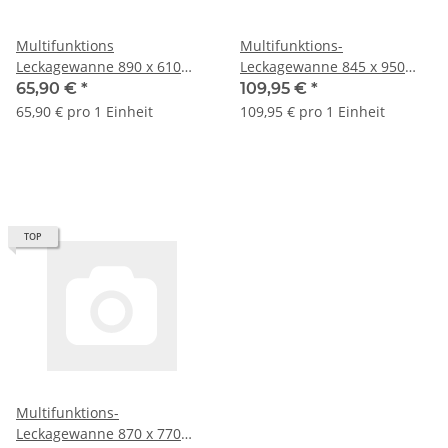
Multifunktions
Multifunktions-
Leckagewanne 890 x 610
Leckagewanne 845 x 950
mm mit Siphon und
mm mit Siphon und
65,90 €
*
109,95 €
*
Ablaufstutzen
Ablaufstutzen
65,90 € pro 1 Einheit
109,95 € pro 1 Einheit
TOP
Multifunktions-
Leckagewanne 870 x 770