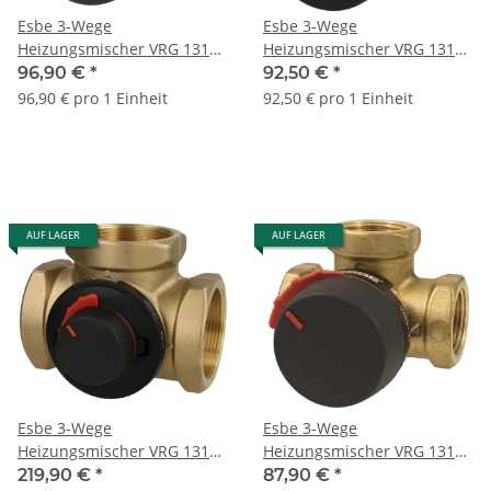
Esbe 3-Wege
Esbe 3-Wege
Heizungsmischer VRG 131
Heizungsmischer VRG 131
1" IG 11601100 Messing
1/2" IG 11600500 Messing
96,90 €
*
92,50 €
*
96,90 € pro 1 Einheit
92,50 € pro 1 Einheit
AUF LAGER
AUF LAGER
Esbe 3-Wege
Esbe 3-Wege
Heizungsmischer VRG 131
Heizungsmischer VRG 131
2" IG 11603600 Messing
3/4" IG 11600900 Messing
219,90 €
*
87,90 €
*