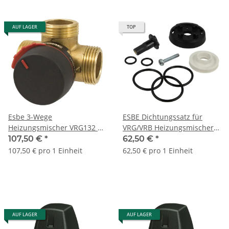
AUF LAGER
TOP
Esbe 3-Wege
ESBE Dichtungssatz für
Heizungsmischer VRG132 1
VRG/VRB Heizungsmischer
1/4" AG 11602400
DN32 17006920
107,50 €
*
62,50 €
*
107,50 € pro 1 Einheit
62,50 € pro 1 Einheit
AUF LAGER
AUF LAGER