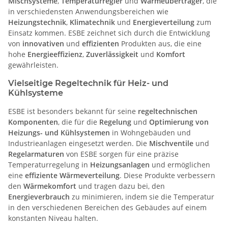
Mischsysteme
,
Temperaturregler
und
Wärmeübertrager
, die
in verschiedensten Anwendungsbereichen wie
Heizungstechnik
,
Klimatechnik
und
Energieverteilung
zum
Einsatz kommen. ESBE zeichnet sich durch die Entwicklung
von
innovativen
und
effizienten
Produkten aus, die eine
hohe
Energieeffizienz
,
Zuverlässigkeit
und
Komfort
gewährleisten.
Vielseitige Regeltechnik für Heiz- und
Kühlsysteme
ESBE ist besonders bekannt für seine
regeltechnischen
Komponenten
, die für die
Regelung
und
Optimierung von
Heizungs- und Kühlsystemen
in Wohngebäuden und
Industrieanlagen eingesetzt werden. Die
Mischventile
und
Regelarmaturen
von ESBE sorgen für eine präzise
Temperaturregelung in
Heizungsanlagen
und ermöglichen
eine
effiziente Wärmeverteilung
. Diese Produkte verbessern
den
Wärmekomfort
und tragen dazu bei, den
Energieverbrauch
zu minimieren, indem sie die Temperatur
in den verschiedenen Bereichen des Gebäudes auf einem
konstanten Niveau halten.