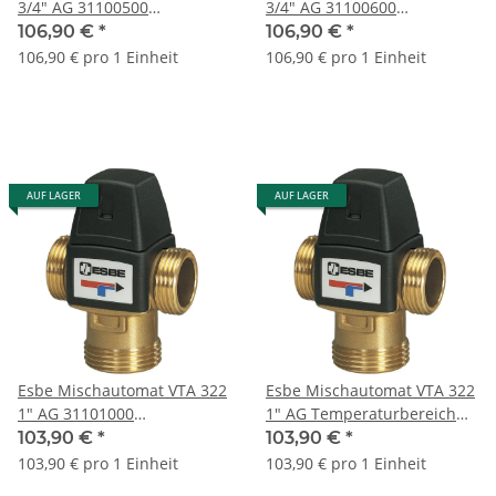
3/4" AG 31100500
3/4" AG 31100600
Temperaturbereich [°C] 20 ..
Temperaturbereich [°C] 35 ..
106,90 €
*
106,90 €
*
43
60
106,90 € pro 1 Einheit
106,90 € pro 1 Einheit
AUF LAGER
AUF LAGER
Esbe Mischautomat VTA 322
Esbe Mischautomat VTA 322
1" AG 31101000
1" AG Temperaturbereich
Temperaturbereich [°C] 35 ..
[°C] 20 .. 43
103,90 €
*
103,90 €
*
60
103,90 € pro 1 Einheit
103,90 € pro 1 Einheit