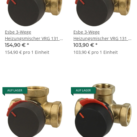
Esbe 3-Wege
Esbe 3-Wege
Heizungsmischer VRG 131 1
Heizungsmischer VRG 131 1
1/2" IG 11603400 Messing
1/4" IG 11601200 Messing
154,90 €
*
103,90 €
*
154,90 € pro 1 Einheit
103,90 € pro 1 Einheit
AUF LAGER
AUF LAGER