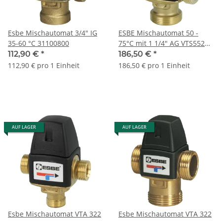
Esbe Mischautomat 3/4" IG
ESBE Mischautomat 50 -
35-60 °C 31100800
75°C mit 1 1/4" AG VTS552
Ausgang unten
112,90 €
*
186,50 €
*
112,90 € pro 1 Einheit
186,50 € pro 1 Einheit
AUF LAGER
AUF LAGER
Esbe Mischautomat VTA 322
Esbe Mischautomat VTA 322