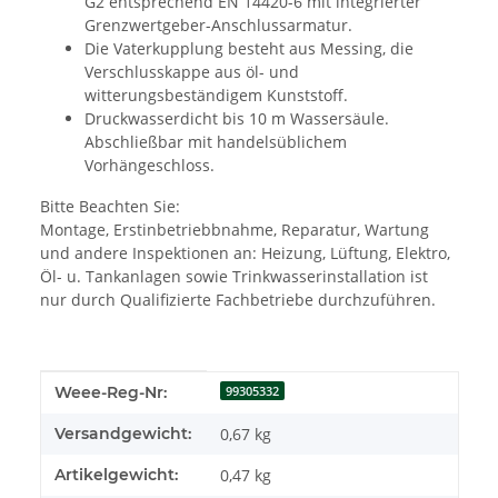
G2 entsprechend EN 14420-6 mit integrierter
Grenzwertgeber-Anschlussarmatur.
Die Vaterkupplung besteht aus Messing, die
Verschlusskappe aus öl- und
witterungsbeständigem Kunststoff.
Druckwasserdicht bis 10 m Wassersäule.
Abschließbar mit handelsüblichem
Vorhängeschloss.
Bitte Beachten Sie:
Montage, Erstinbetriebbnahme, Reparatur, Wartung
und andere Inspektionen an: Heizung, Lüftung, Elektro,
Öl- u. Tankanlagen sowie Trinkwasserinstallation ist
nur durch Qualifizierte Fachbetriebe durchzuführen.
Produkteigenschaft
Wert
Weee-Reg-Nr:
99305332
Versandgewicht:
0,67 kg
Artikelgewicht:
0,47
kg