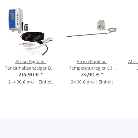
Afriso Digitaler
Afriso Kapillar-
Afri
Tankinhaltsanzeiger DTA
Temperaturregler 50 -
10 52145
310 °C Kapillarlänge
214,90 €
*
24,90 €
*
1000 mm
214,90 € pro 1 Einheit
24,90 € pro 1 Einheit