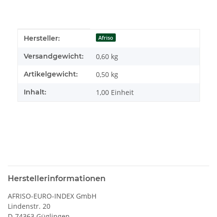
Produkteigenschaft
Wert
Hersteller:
Afriso
Versandgewicht:
0,60 kg
Artikelgewicht:
0,50
kg
Inhalt:
1,00 Einheit
Herstellerinformationen
AFRISO-EURO-INDEX GmbH
Lindenstr. 20
D-74363 Güglingen