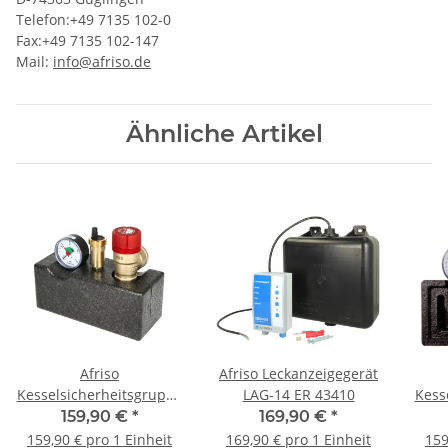
Telefon:+49 7135 102-0
Fax:+49 7135 102-147
Mail:
info@afriso.de
Ähnliche Artikel
Afriso
Afriso Leckanzeigegerät
Kesselsicherheitsgruppe
LAG-14 ER 43410
Kess
für Heizungsanlagen bis
für 
159,90 €
*
169,90 €
*
200 kW Isolierung 77627
350 
159,90 € pro 1 Einheit
169,90 € pro 1 Einheit
159