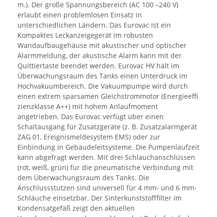
m.). Der große Spannungsbereich (AC 100 –240 V)
erlaubt einen problemlosen Einsatz in
unterschiedlichen Ländern. Das Eurovac ist ein
Kompaktes Leckanzeigegerät im robusten
Wandaufbaugehäuse mit akustischer und optischer
Alarmmeldung, der akustische Alarm kann mit der
Quittiertaste beendet werden. Eurovac HV hält im
Überwachungsraum des Tanks einen Unterdruck im
Hochvakuumbereich. Die Vakuumpumpe wird durch
einen extrem sparsamen Gleichstrommotor (Energieeffi
zienzklasse A++) mit hohem Anlaufmoment
angetrieben. Das Eurovac verfügt über einen
Schaltausgang für Zusatzgeräte (z. B. Zusatzalarmgerät
ZAG 01, Ereignismeldesystem EMS) oder zur
Einbindung in Gebäudeleitsysteme. Die Pumpenlaufzeit
kann abgefragt werden. Mit drei Schlauchanschlüssen
(rot, weiß, grün) für die pneumatische Verbindung mit
dem Überwachungsraum des Tanks. Die
Anschlussstutzen sind universell für 4 mm- und 6 mm-
Schläuche einsetzbar. Der Sinterkunststofffilter im
Kondensatgefäß zeigt den aktuellen