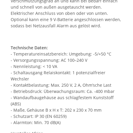
Verschmutzungsgrad an und kann bei Bedarf einfach
und schnell von außen ausgetauscht werden.
Elektrischer Anschluss von oben oder von unten.
Optional kann eine 9 V-Batterie angeschlossen werden,
sodass bei Netzausfall Alarm aus gelöst wird.
Technische Daten:
- Temperatureinsatzbereich: Umgebung: -5/+50 °C
- Versorgungsspannung: AC 100–240 V
- Nennleistung: < 10 VA
- Schaltausgang Relaiskontakt: 1 potenzialfreier
Wechsler
- Kontaktbelastung: Max. 250 V, 2 A, Ohm’sche Last
- Betriebsdruck: Überwachungsraum: Ca. -400 mbar
- Wandaufbaugehäuse aus schlagfestem Kunststoff
(ABS)
- Maße, Gehäuse B x H x T: 202 x 230 x 70 mm
- Schutzart: IP 30 (EN 60259)
- Alarmton: Min. 70 dB(A)