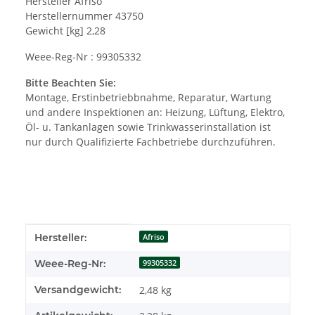
Hersteller Afriso
Herstellernummer 43750
Gewicht [kg] 2,28
Weee-Reg-Nr : 99305332
Bitte Beachten Sie:
Montage, Erstinbetriebbnahme, Reparatur, Wartung
und andere Inspektionen an: Heizung, Lüftung, Elektro,
Öl- u. Tankanlagen sowie Trinkwasserinstallation ist
nur durch Qualifizierte Fachbetriebe durchzuführen.
Produkteigenschaft
Wert
Hersteller:
Afriso
Weee-Reg-Nr:
99305332
Versandgewicht:
2,48 kg