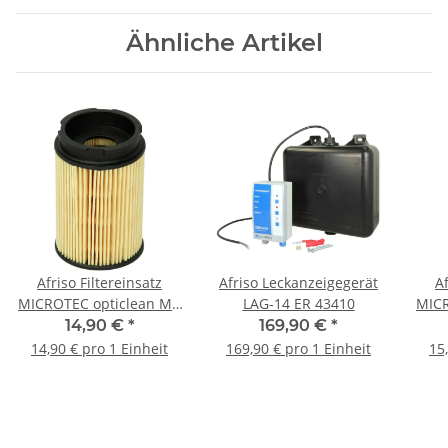
Ähnliche Artikel
Afriso Filtereinsatz
Afriso Leckanzeigegerät
Af
MICROTEC opticlean MC
LAG-14 ER 43410
MICR
7 Ölfilter Filterfeinheit 5
18 Ö
14,90 €
*
169,90 €
*
.. 20 µm
14,90 € pro 1 Einheit
169,90 € pro 1 Einheit
15