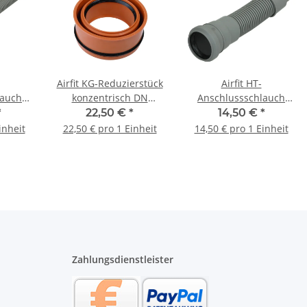
Airfit KG-Reduzierstück
Airfit HT-
lauch
konzentrisch DN
Anschlussschlauch
 mm
160/110 160110KG
DN50 x 250 mm
*
22,50 €
*
14,50 €
*
40|50
Spitzende DN40|50
inheit
22,50 € pro 1 Einheit
14,50 € pro 1 Einheit
5200
Zahlungsdienstleister