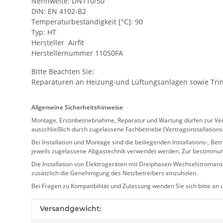
Nennweite: DN110/50
DIN: EN 4102-B2
Temperaturbeständigkeit [°C]: 90
Typ: HT
Hersteller Airfit
Herstellernummer 11050FA
Bitte Beachten Sie:
Reparaturen an Heizung-und Lüftungsanlagen sowie Trink
Allgemeine Sicherheitshinweise
Montage, Erstinbetriebnahme, Reparatur und Wartung dürfen zur Verm
ausschließlich durch zugelassene Fachbetriebe (Vertragsinstallation
Bei Installation und Montage sind die beiliegenden Installations-,
jeweils zugelassene Abgastechnik verwendet werden. Zur bestimmu
Die Installation von Elektrogeräten mit Dreiphasen-Wechselstromansc
zusätzlich die Genehmigung des Netzbetreibers einzuholen.
Bei Fragen zu Kompatibilität und Zulassung wenden Sie sich bitte an
Produkteigenschaft
Wert
Versandgewicht: