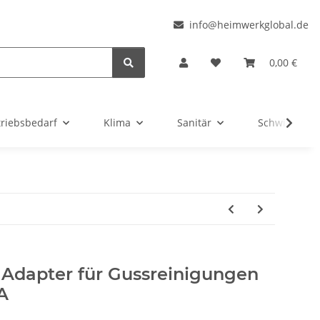
l
info@heimwerkglobal.de
0,00 €
triebsbedarf
Klima
Sanitär
Schwimmbad
h Adapter für Gussreinigungen
A