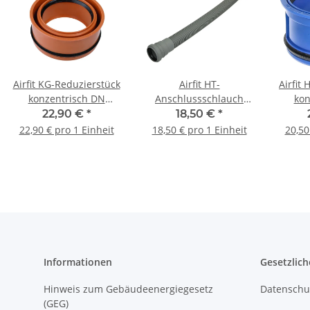
Airfit KG-Reduzierstück
Airfit HT-
Airfit
konzentrisch DN
Anschlussschlauch
kon
160/125 160125KG
DN50 x 750 mm
125
22,90 €
*
18,50 €
*
Spitzende DN40|50
22,90 € pro 1 Einheit
18,50 € pro 1 Einheit
20,50
50751AS
Informationen
Gesetzlich
Hinweis zum Gebäudeenergiegesetz
Datenschu
(GEG)