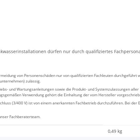
wasserinstallationen dürfen nur durch qualifiziertes Fachperson
eidung von Personenschäden nur von qualifizierten Fachleuten durchgeführt we
sunternehmen) zulässig.
 Betriebs- und Wartungsanleitungen sowie die Produkt- und Systemzulassungen al
ngsgemäßen Verwendung gehört die Einhaltung der vom Hersteller vorgeschrie
hluss (3/400 V) ist von einem anerkannten Fachbetrieb durchzuführen. Bei der Er
 unser Fachberaterteam.
0,49 kg