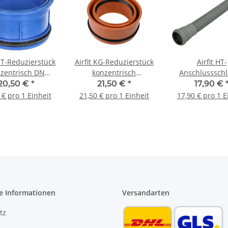
 HT-Reduzierstück
Airfit KG-Reduzierstück
Airfit HT-
zentrisch DN
konzentrisch
Anschlusssch
|110 10890IR
DN125/110 125110KG
DN50 x 500
20,50 €
*
21,50 €
*
17,90 €
Spitzende DN
 € pro 1 Einheit
21,50 € pro 1 Einheit
17,90 € pro 1 E
50501AS
e Informationen
Versandarten
tz