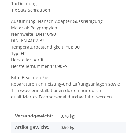
1 x Dichtung
1 x Satz Schrauben
Ausführung: Flansch-Adapter Gussreinigung
Material: Polypropylen
Nennweite: DN110/90
DIN: EN 4102-B2
Temperaturbeständigkeit [°C]: 90
Typ: HT
Hersteller Airfit
Herstellernummer 11090FA
Bitte Beachten Sie:
Reparaturen an Heizung-und Lüftungsanlagen sowie
Trinkwasserinstallationen dürfen nur durch
qualifiziertes Fachpersonal durchgeführt werden.
Produkteigenschaft
Wert
Versandgewicht:
0,70 kg
Artikelgewicht:
0,50
kg