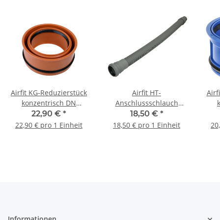
Airfit KG-Reduzierstück
Airfit HT-
Airf
konzentrisch DN
Anschlussschlauch
160/125 160125KG
DN50 x 750 mm
22,90 €
*
18,50 €
*
Spitzende DN40|50
22,90 € pro 1 Einheit
18,50 € pro 1 Einheit
20
50751AS
Informationen