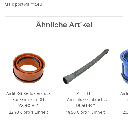
Mail:
post@airfit.eu
Ähnliche Artikel
Airfit KG-Reduzierstück
Airfit HT-
Airf
konzentrisch DN
Anschlussschlauch
160/125 160125KG
DN50 x 750 mm
22,90 €
*
18,50 €
*
Spitzende DN40|50
22,90 € pro 1 Einheit
18,50 € pro 1 Einheit
20
50751AS