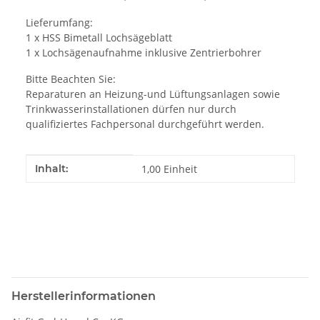
Lieferumfang:
1 x HSS Bimetall Lochsägeblatt
1 x Lochsägenaufnahme inklusive Zentrierbohrer
Bitte Beachten Sie:
Reparaturen an Heizung-und Lüftungsanlagen sowie
Trinkwasserinstallationen dürfen nur durch
qualifiziertes Fachpersonal durchgeführt werden.
Produkteigenschaft
Wert
Inhalt:
1,00 Einheit
Herstellerinformationen