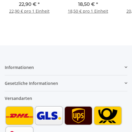
160/125 160125KG
DN50 x 750 mm
22,90 €
*
18,50 €
*
Spitzende DN40|50
22,90 € pro 1 Einheit
18,50 € pro 1 Einheit
20
50751AS
Informationen
Gesetzliche Informationen
Versandarten