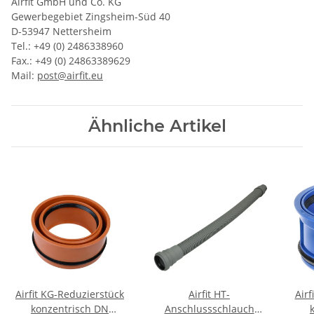
Airfit GmbH und Co. KG
Gewerbegebiet Zingsheim-Süd 40
D-53947 Nettersheim
Tel.: +49 (0) 2486338960
Fax.: +49 (0) 24863389629
Mail:
post@airfit.eu
Ähnliche Artikel
Airfit KG-Reduzierstück
Airfit HT-
Airf
konzentrisch DN
Anschlussschlauch