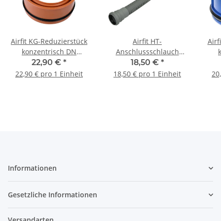
Airfit KG-Reduzierstück
Airfit HT-
Airf
konzentrisch DN
Anschlussschlauch
160/125 160125KG
DN50 x 750 mm
22,90 €
*
18,50 €
*
Spitzende DN40|50
22,90 € pro 1 Einheit
18,50 € pro 1 Einheit
20
50751AS
Informationen
Gesetzliche Informationen
Versandarten