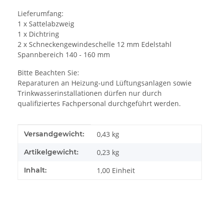
Lieferumfang:
1 x Sattelabzweig
1 x Dichtring
2 x Schneckengewindeschelle 12 mm Edelstahl
Spannbereich 140 - 160 mm
Bitte Beachten Sie:
Reparaturen an Heizung-und Lüftungsanlagen sowie
Trinkwasserinstallationen dürfen nur durch
qualifiziertes Fachpersonal durchgeführt werden.
Produkteigenschaft
Wert
Versandgewicht:
0,43 kg
Artikelgewicht:
0,23
kg
Inhalt:
1,00 Einheit