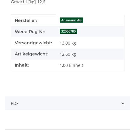
Gewicht [kg] 12,6
Produkteigenschaft
Wert
Hersteller:
Ansmann AG
Weee-Reg-Nr:
32056780
Versandgewicht:
13,00 kg
Artikelgewicht:
12,60
kg
Inhalt:
1,00 Einheit
PDF