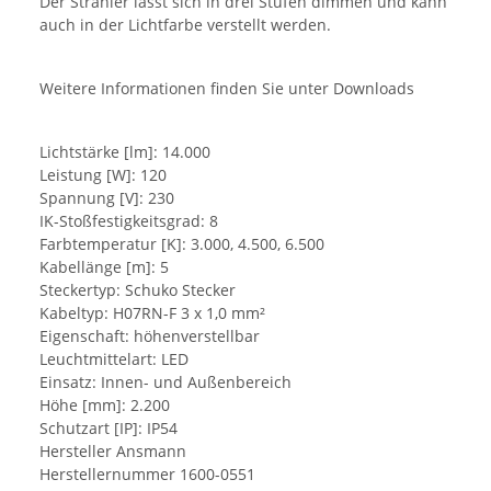
Der Strahler lässt sich in drei Stufen dimmen und kann
auch in der Lichtfarbe verstellt werden.
Weitere Informationen finden Sie unter Downloads
Lichtstärke [lm]: 14.000
Leistung [W]: 120
Spannung [V]: 230
IK-Stoßfestigkeitsgrad: 8
Farbtemperatur [K]: 3.000, 4.500, 6.500
Kabellänge [m]: 5
Steckertyp: Schuko Stecker
Kabeltyp: H07RN-F 3 x 1,0 mm²
Eigenschaft: höhenverstellbar
Leuchtmittelart: LED
Einsatz: Innen- und Außenbereich
Höhe [mm]: 2.200
Schutzart [IP]: IP54
Hersteller Ansmann
Herstellernummer 1600-0551