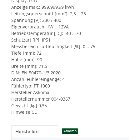
Display: LCD
Anzeige max.: 999.999,99 kWh
Leitungsquerschnitt [mm²]: 2,5 .. 25
Spannung [V]: 230 / 400
Eigenverbrauch: 1W | 12VA
Betriebstemperatur [°C]: -40 .. 70
Schutzart [IP]: IP51
Messbereich Luftfeuchtigkeit [%]: 0 .. 75
Tiefe [mm]: 72
Höhe [mm]: 90
Breite [mm]: 71,5
DIN: EN 50470-1/3:2020
Anzahl Fühlereingänge: 4
Fühlertyp: PT 1000
Hersteller Askoma
Herstellernummer 004-0367
Gewicht [kg] 0,35
Hinweise CE
Produkteigenschaft
Wert
Hersteller:
Askoma