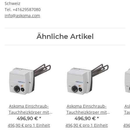
Schweiz
Tel. +41629587080
info@askoma.com
Ähnliche Artikel
Askoma Einschraub-
Askoma Einschraub-
As
Tauchheizkörper mit
Tauchheizkörper mit
Ta
Schütz 1,0 kW 012-4441
Schütz 1,5 kW 012-4442
Schü
496,90 €
*
496,90 €
*
496,90 € pro 1 Einheit
496,90 € pro 1 Einheit
496