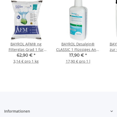
BAYROL AFM® ng
BAYROL Desalgin®
BAYR
Filterglas Grad 1 für
CLASSIC 1 Flüssiges Anti-
zur
Poolfilteranlagen
Algen-Konzentrat1 L
62,90 €
*
17,90 €
*
Körnung 0,4 -0,8mm 21
3,14 € pro 1 kg
17,90 € pro 1 l
kg
Informationen