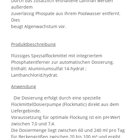
Durch das zusätzlich enthaltene Lanthan werden
außerdem
zuverlässig Phospate aus Ihrem Poolwasser entfernt.
Dies
beugt Algenwachstum vor.
Produktbeschreibung
Flüssiges Spezialflockmittel mit integriertem
Phosphatentferner zur automatischen Dosierung.
Enthält: Aluminiumsulfat 14-hydrat ;
Lanthanchlorid,hydrat.
Anwendung
Die Dosierung erfolgt durch eine spezielle
FlockmittelDosierpumpe (Flockmatic) direkt aus dem
Liefergebinde.
Voraussetzung für optimale Flockung ist ein pH-Wert
zwischen 7,0 und 7,4.
Die Dosiermenge liegt zwischen 60 und 240 ml pro Tag
für Beckengrößen zwischen 20 bis 100 m³ und ergibt