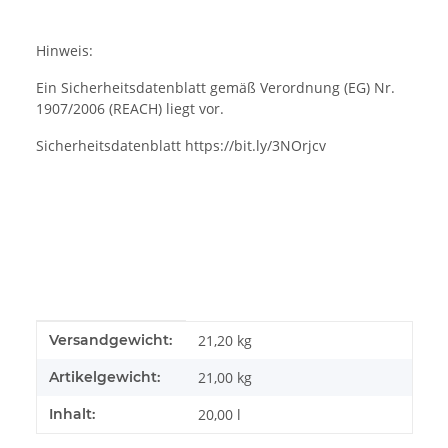
Hinweis:
Ein Sicherheitsdatenblatt gemäß Verordnung (EG) Nr.
1907/2006 (REACH) liegt vor.
Sicherheitsdatenblatt https://bit.ly/3NOrjcv
Produkteigenschaft
Wert
Versandgewicht:
21,20 kg
Artikelgewicht:
21,00
kg
Inhalt:
20,00 l