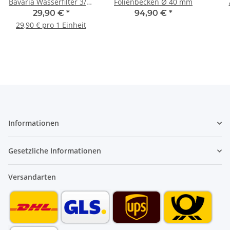
Bavaria Wasserfilter 3/4"
Folienbecken Ø 40 mm
1 1/4" 90 µm Ersatzfilter
Wa
29,90 €
*
94,90 €
*
Kunst
29,90 € pro 1 Einheit
Informationen
Gesetzliche Informationen
Versandarten