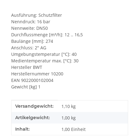
Ausführung: Schutzfilter
Nenndruck: 16 bar
Nennweite: DN50
Durchflussmenge [m³/h]: 12 .. 16,5
Baulänge [mm]: 274
Anschluss: 2" AG
Umgebungstemperatur [°C]: 40
Medientemperatur max. [°C]: 30
Hersteller BWT
Herstellernummer 10200
EAN 9022000102004
Gewicht [kg] 1
Produkteigenschaft
Wert
Versandgewicht:
1,10 kg
Artikelgewicht:
1,00
kg
Inhalt:
1,00 Einheit