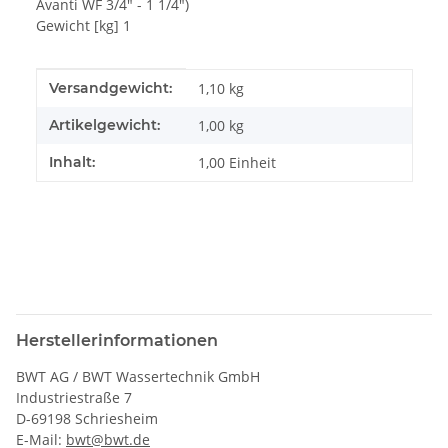
Avanti WF 3/4" - 1 1/4")
Gewicht [kg] 1
Produkteigenschaft
Wert
Versandgewicht:
1,10 kg
Artikelgewicht:
1,00
kg
Inhalt:
1,00 Einheit
Herstellerinformationen
BWT AG / BWT Wassertechnik GmbH
Industriestraße 7
D-69198 Schriesheim
E-Mail:
bwt@bwt.de