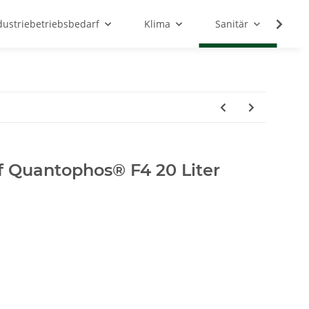
dustriebetriebsbedarf
Klima
Sanitär
Sc
f Quantophos® F4 20 Liter