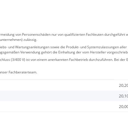
eidung von Personenschäden nur von qualifizierten Fachleuten durchgeführt we
sunternehmen) zulässig.
 Betriebs- und Wartungsanleitungen sowie die Produkt- und Systemzulassungen al
ngsgemäßen Verwendung gehört die Einhaltung der vom Hersteller vorgeschrie
hluss (3/400 V) ist von einem anerkannten Fachbetrieb durchzuführen. Bei der Er
 unser Fachberaterteam.
20,2
20,1
20,00