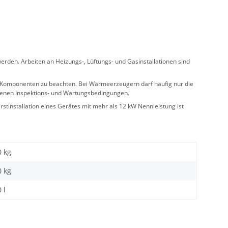
rden. Arbeiten an Heizungs-, Lüftungs- und Gasinstallationen sind
ler Komponenten zu beachten. Bei Wärmeerzeugern darf häufig nur die
benen Inspektions- und Wartungsbedingungen.
stinstallation eines Gerätes mit mehr als 12 kW Nennleistung ist
0 kg
0
kg
 l