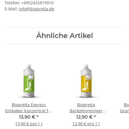
Telefon: +4952425819910
E-Mail:
info@biopretta.de
Ähnliche Artikel
Biopretta Express
Biopretta
Bi
Entkalker Konzentrat für
Backofenreiniger
Grün
Kaffeevollautomat
Grillreiniger Fettlöser für
Re
13,90 €
*
12,90 €
*
Haushaltsgeräte1L
Grill Gasgrill Ofen 1 L
13,90 € pro 1 l
12,90 € pro 1 l