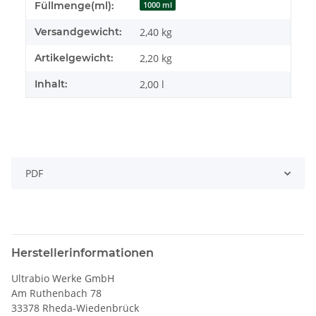
Produkteigenschaft
Wert
Füllmenge(ml):
1000 ml
Versandgewicht:
2,40 kg
Artikelgewicht:
2,20
kg
Inhalt:
2,00 l
PDF
Herstellerinformationen
Ultrabio Werke GmbH
Am Ruthenbach 78
33378 Rheda-Wiedenbrück