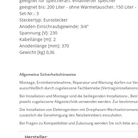
geeignet für Speicherart: emaillierter Speicher
geeignet bis: 200 Liter - ohne Wärmetauscher, 150 Liter
Set-Nr.: 3
Steckertyp: Eurostecker
Anoden-Einschraubgewinde: 3/4"
Spannung [V]: 230
Kabellänge [m]: 2
Anodenlänge [mm]: 370
Gewicht [kg] 0,36
Allgemeine Sicherheitshinweise
Montage, Erstinbetriebnahme, Reparatur und Wartung dürfen zur Verm
ausschließlich durch zugelassene Fachbetriebe (Vertragsinstallation
Bei Installation und Montage sind die beiliegenden Installations-,
jeweils zugelassene Abgastechnik verwendet werden. Zur bestimmu
Die Installation von Elektrogeräten mit Dreiphasen-Wechselstromansc
zusätzlich die Genehmigung des Netzbetreibers einzuholen.
Bei Fragen zu Kompatibilität und Zulassung wenden Sie sich bitte an
Produkteigenschaft
Wert
Hersteller: