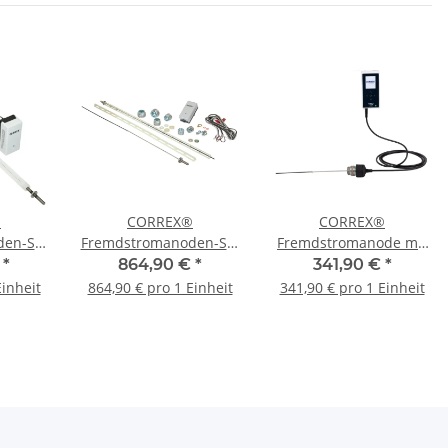
®
CORREX®
CORREX®
en-Set
Fremdstromanoden-Set
Fremdstromanode mit
er
bis 2.000 Liter
Display für Speicher bis
€
*
864,90 €
*
341,90 €
*
n und 2
Speichervolumen und 2
1000 L 60000500
Einheit
864,90 € pro 1 Einheit
341,90 € pro 1 Einheit
her
Wärmetauscher