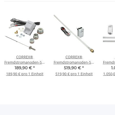
CORREX®
CORREX®
Fremdstromanoden-Set
Fremdstromanoden-Set
Fremd
bis 300 Liter
bis 200 Liter
b
189,90 €
*
519,90 €
*
1
Speichervolumen und 2
Speichervolumen und 2
Speich
189,90 € pro 1 Einheit
519,90 € pro 1 Einheit
1.050,0
Wärmetauscher
Wärmetauscher
Wä