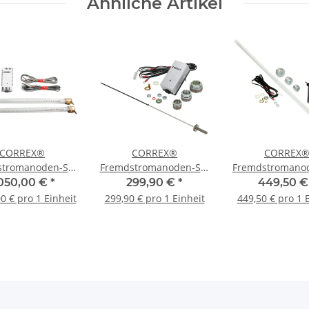
Ähnliche Artikel
CORREX®
CORREX®
CORREX
stromanoden-Set
Fremdstromanoden-Set
Fremdstromanod
is 800 Liter
bis 500 Liter
bis 800 Lit
.050,00 €
*
299,90 €
*
449,50 
ervolumen und 2
Speichervolumen und 2
Speichervolume
0 € pro 1 Einheit
299,90 € pro 1 Einheit
449,50 € pro 1 
rmetauscher
Wärmetauscher
Wärmetausc