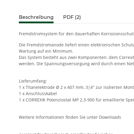
Beschreibung
PDF (2)
Fremdstromsystem für den dauerhaften Korrosionsschu
Die Fremdstromanode liefert einen elektronischen Schutzs
Wartung auf ein Minimum.
Das System besteht aus zwei Komponenten: dem Correx® 
werden. Die Spannungsversorgung wird durch einen Netz
Lieferumfang:
1 x Titanelektrode Ø 2 x 407 mm, 3|4" zur isolierten Mon
1 x Anschlusskabel
1 x CORREX® Potenziostat MP 2.3-900 für emaillierte Spei
Weitere Informationen finden Sie unter Downloads