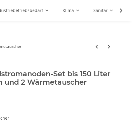
dustriebetriebsbedarf
Klima
Sanitär
Sc
rmetauscher
romanoden-Set bis 150 Liter
n und 2 Wärmetauscher
icher