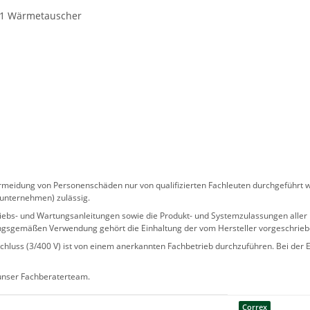
 - 1 Wärmetauscher
eidung von Personenschäden nur von qualifizierten Fachleuten durchgeführt we
sunternehmen) zulässig.
 Betriebs- und Wartungsanleitungen sowie die Produkt- und Systemzulassungen al
ngsgemäßen Verwendung gehört die Einhaltung der vom Hersteller vorgeschrie
hluss (3/400 V) ist von einem anerkannten Fachbetrieb durchzuführen. Bei der Er
 unser Fachberaterteam.
Correx