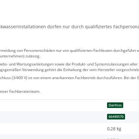
wasserinstallationen dürfen nur durch qualifiziertes Fachperson
eidung von Personenschäden nur von qualifizierten Fachleuten durchgeführt we
sunternehmen) zulässig.
 Betriebs- und Wartungsanleitungen sowie die Produkt- und Systemzulassungen al
ngsgemäßen Verwendung gehört die Einhaltung der vom Hersteller vorgeschrie
hluss (3/400 V) ist von einem anerkannten Fachbetrieb durchzuführen. Bei der Er
 unser Fachberaterteam.
Danfoss
66490570
0,28 kg