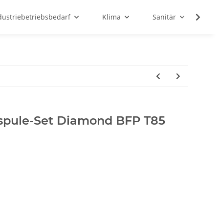
dustriebetriebsbedarf
Klima
Sanitär
Sc
spule-Set Diamond BFP T85