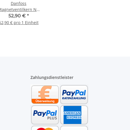
Danfoss
Magnetventilkern NC
entil für BFP Pumpen
52,90 €
*
071N0050
52,90 € pro 1 Einheit
Zahlungsdienstleister