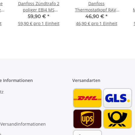
ne
Danfoss Zündtrafo 2
Danfoss
poliger EBI4 MS
Thermostatkopf RAVL
052F4045
26 mm 015G4550
V
59,90 €
*
46,90 €
*
t
59,90 € pro 1 Einheit
46,90 € pro 1 Einheit
e Informationen
Versandarten
tz
 Versandinformationen
m