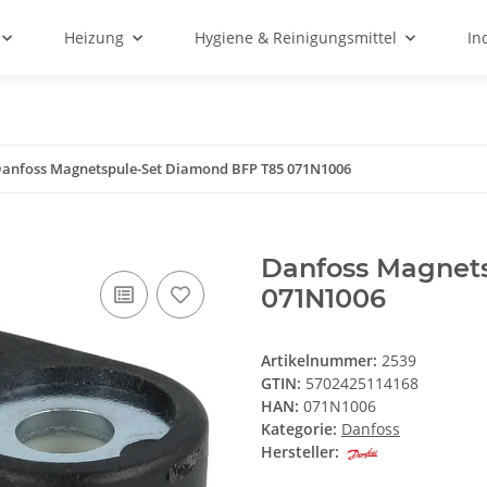
Heizung
Hygiene & Reinigungsmittel
In
anfoss Magnetspule-Set Diamond BFP T85 071N1006
Danfoss Magnet
071N1006
Artikelnummer:
2539
GTIN:
5702425114168
HAN:
071N1006
Kategorie:
Danfoss
Hersteller: