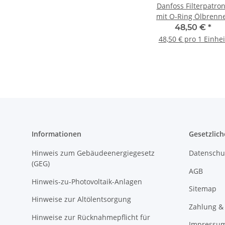
Danfoss Filterpatro
mit O-Ring Ölbrenner
Ölbrennerpumpe
48,50 €
*
Ölpumpe BFP
48,50 € pro 1 Einhei
071N0064
Informationen
Gesetzlich
Hinweis zum Gebäudeenergiegesetz
Datenschu
(GEG)
AGB
Hinweis-zu-Photovoltaik-Anlagen
Sitemap
Hinweise zur Altölentsorgung
Zahlung &
Hinweise zur Rücknahmepflicht für
Impressu