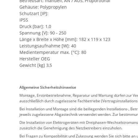
Betriebsart: manuell, AN / AUS, Proportional
Gehäuse: Polypropylen
Schutzart [IP]:
IP55
Druck [bar]: 1,0
Spannung [V]: 90 - 250
Länge x Breite x Höhe [mm]: 182 x 119 x 123
Leistungsaufnahme [W]: 40
Medientemperatur max. [°C]: 80
Hersteller OEG
Gewicht [kg] 3,5
Allgemeine Sicherheitshinweise
Montage, Erstinbetriebnahme, Reparatur und Wartung dürfen zur Verm
ausschließlich durch zugelassene Fachbetriebe (Vertragsinstallation
Bei Installation und Montage sind die beiliegenden Installations-,
jeweils zugelassene Abgastechnik verwendet werden. Zur bestimmu
Die Installation von Elektrogeräten mit Dreiphasen-Wechselstromansc
zusätzlich die Genehmigung des Netzbetreibers einzuholen.
Bei Fragen zu Kompatibilität und Zulassung wenden Sie sich bitte an