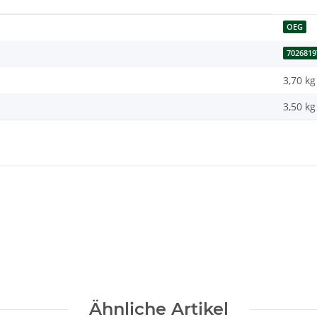
OEG
7026819
3,70 kg
3,50
kg
Ähnliche Artikel