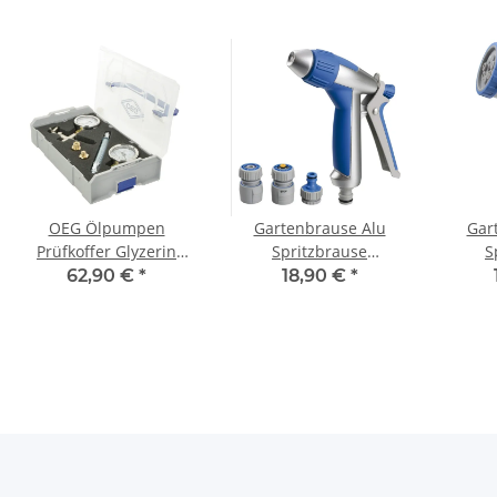
OEG Ölpumpen
Gartenbrause Alu
Gar
Prüfkoffer Glyzerin
Spritzbrause
S
PPKG
Sprühpistole stufenlos
Sprü
62,90 €
*
18,90 €
*
verstellbar
vers