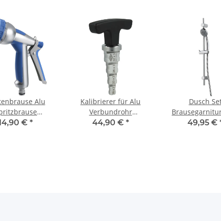
tenbrause Alu
Kalibrierer für Alu
Dusch Se
pritzbrause
Verbundrohr
Brausegarnitu
hpistole 8 fach
Kunststoffrohr 16 bis
Cento verchro
14,90 €
*
44,90 €
*
49,95 €
tellbar mit soft
32 mm Entgrater
650 mm Sta
touch Griff