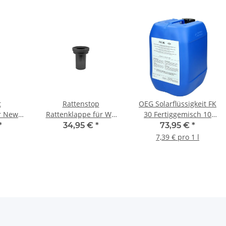
t
Rattenstop
OEG Solarflüssigkeit FK
r New
Rattenklappe für WC
30 Fertiggemisch 10
mt mit
Anschlussgarnitur DN
Liter mit Tyfocor® L
*
34,95 €
*
73,95 €
*
nge
90 Länge 185 mm
mischbar
7,39 € pro 1 l
schwarz