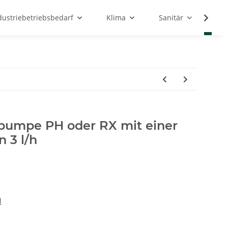
dustriebetriebsbedarf
Klima
Sanitär
Sc
pumpe PH oder RX mit einer
 3 l/h
l