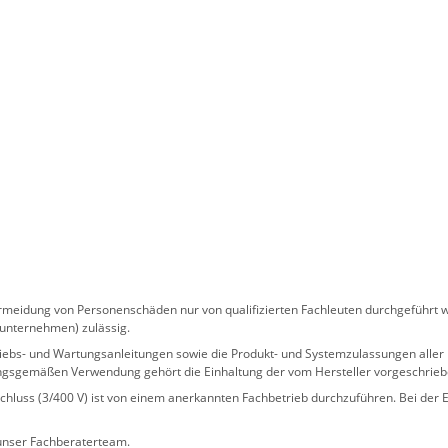
eidung von Personenschäden nur von qualifizierten Fachleuten durchgeführt we
sunternehmen) zulässig.
 Betriebs- und Wartungsanleitungen sowie die Produkt- und Systemzulassungen al
ngsgemäßen Verwendung gehört die Einhaltung der vom Hersteller vorgeschrie
hluss (3/400 V) ist von einem anerkannten Fachbetrieb durchzuführen. Bei der Er
 unser Fachberaterteam.