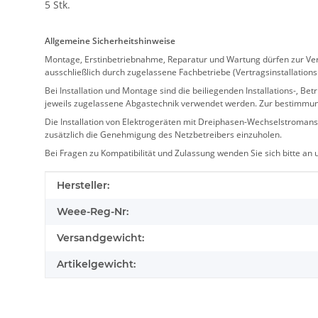
5 Stk.
Allgemeine Sicherheitshinweise
Montage, Erstinbetriebnahme, Reparatur und Wartung dürfen zur Verm
ausschließlich durch zugelassene Fachbetriebe (Vertragsinstallation
Bei Installation und Montage sind die beiliegenden Installations-,
jeweils zugelassene Abgastechnik verwendet werden. Zur bestimmu
Die Installation von Elektrogeräten mit Dreiphasen-Wechselstromansc
zusätzlich die Genehmigung des Netzbetreibers einzuholen.
Bei Fragen zu Kompatibilität und Zulassung wenden Sie sich bitte an
Produkteigenschaft
Wert
Hersteller:
Weee-Reg-Nr:
Versandgewicht:
Artikelgewicht: