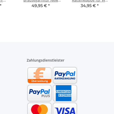
hr
Brausegarnitur New
Rattenklappe für WC
16 bis
Cento verchromt mit
Anschlussgarnitur DN
*
49,95 €
*
34,95 €
*
ater
650 mm Stange
90 Länge 185 mm
schwarz
Zahlungsdienstleister