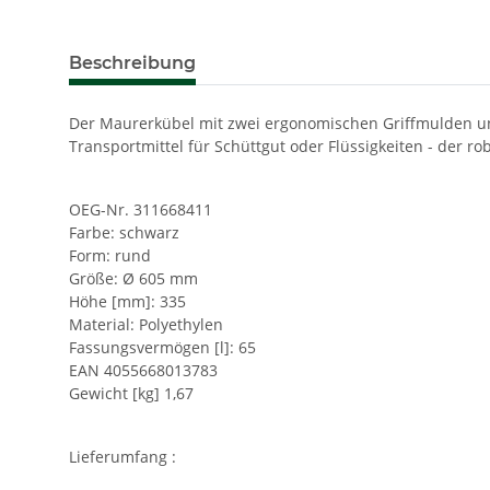
Beschreibung
Der Maurerkübel mit zwei ergonomischen Griffmulden und 
Transportmittel für Schüttgut oder Flüssigkeiten - der r
OEG-Nr. 311668411
Farbe: schwarz
Form: rund
Größe: Ø 605 mm
Höhe [mm]: 335
Material: Polyethylen
Fassungsvermögen [l]: 65
EAN 4055668013783
Gewicht [kg] 1,67
Lieferumfang :