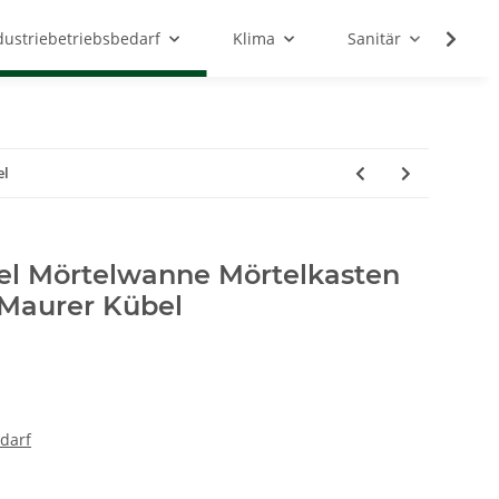
dustriebetriebsbedarf
Klima
Sanitär
Sc
el
el Mörtelwanne Mörtelkasten
 Maurer Kübel
darf