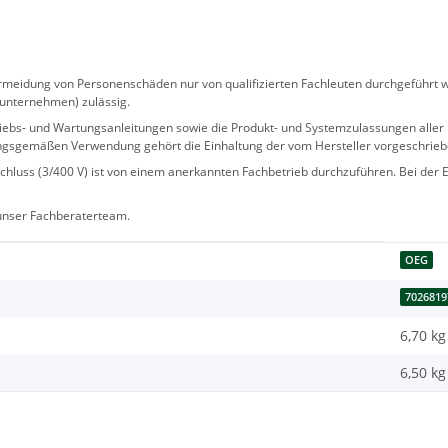
eidung von Personenschäden nur von qualifizierten Fachleuten durchgeführt we
sunternehmen) zulässig.
 Betriebs- und Wartungsanleitungen sowie die Produkt- und Systemzulassungen al
ngsgemäßen Verwendung gehört die Einhaltung der vom Hersteller vorgeschrie
hluss (3/400 V) ist von einem anerkannten Fachbetrieb durchzuführen. Bei der Er
 unser Fachberaterteam.
OEG
7026819
6,70 kg
6,50
kg