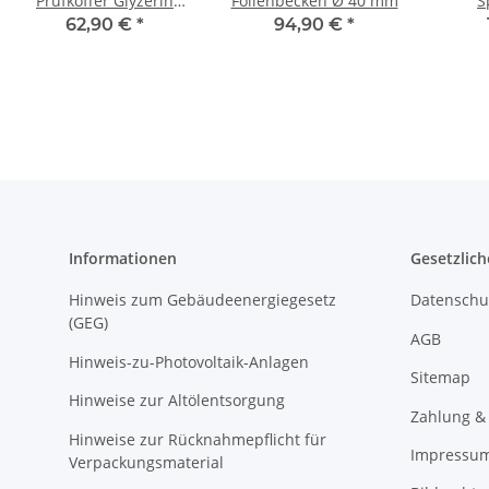
Prüfkoffer Glyzerin
Folienbecken Ø 40 mm
S
PPKG
Sprühp
62,90 €
*
94,90 €
*
Informationen
Gesetzlich
Hinweis zum Gebäudeenergiegesetz
Datenschu
(GEG)
AGB
Hinweis-zu-Photovoltaik-Anlagen
Sitemap
Hinweise zur Altölentsorgung
Zahlung &
Hinweise zur Rücknahmepflicht für
Impressu
Verpackungsmaterial