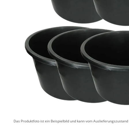
Das Produktfoto ist ein Beispielbild und kann vom Auslieferungszustan