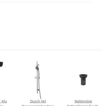
r Alu
Dusch Set
Rattenstop