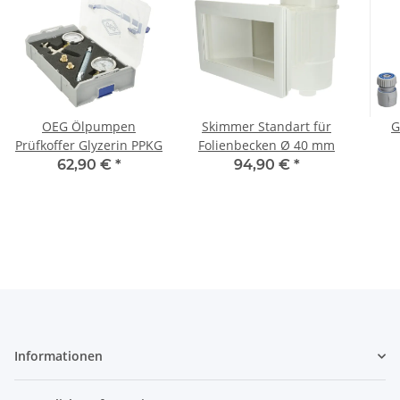
OEG Ölpumpen
Skimmer Standart für
G
Prüfkoffer Glyzerin PPKG
Folienbecken Ø 40 mm
Spr
62,90 €
*
94,90 €
*
Informationen