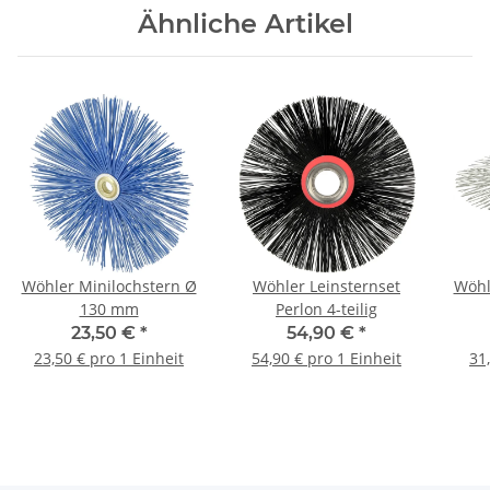
Ähnliche Artikel
Wöhler Minilochstern Ø
Wöhler Leinsternset
Wöhl
130 mm
Perlon 4-teilig
23,50 €
*
54,90 €
*
23,50 € pro 1 Einheit
54,90 € pro 1 Einheit
31