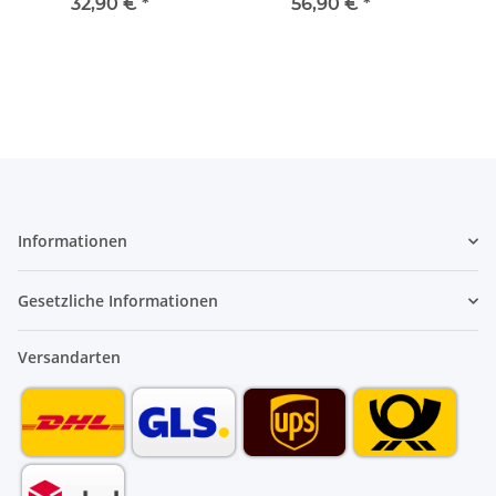
3301167
R27140020
32,90 €
*
56,90 €
*
Informationen
Gesetzliche Informationen
Versandarten