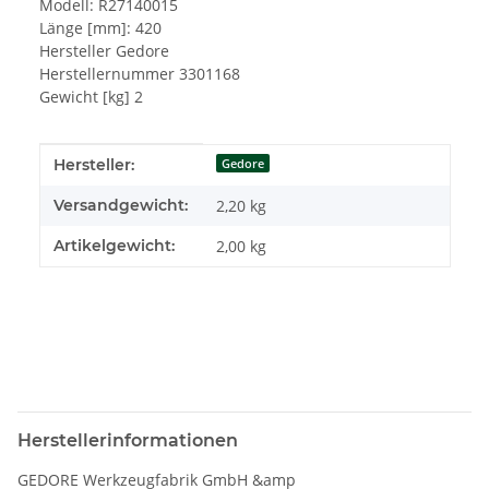
Modell: R27140015
Länge [mm]: 420
Hersteller Gedore
Herstellernummer 3301168
Gewicht [kg] 2
Produkteigenschaft
Wert
Hersteller:
Gedore
Versandgewicht:
2,20 kg
Artikelgewicht:
2,00
kg
Herstellerinformationen
GEDORE Werkzeugfabrik GmbH &amp