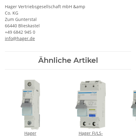
Hager Vertriebs­ge­sell­schaft mbH &amp
Co. KG
Zum Gunter­stal
66440 Blies­kastel
+49 6842 945 0
info@hager.de
Ähnliche Artikel
Hager
Hager FI/LS-