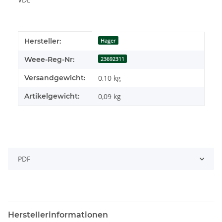
Produkteigenschaft
Wert
Hersteller:
Hager
Weee-Reg-Nr:
23692311
Versandgewicht:
0,10 kg
Artikelgewicht:
0,09
kg
PDF
Herstellerinformationen