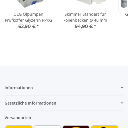
OEG Ölpumpen
Skimmer Standart für
G
Prüfkoffer Glyzerin PPKG
Folienbecken Ø 40 mm
Spr
62,90 €
*
94,90 €
*
Informationen
Gesetzliche Informationen
Versandarten