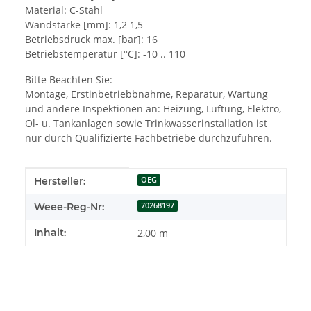
Material: C-Stahl
Wandstärke [mm]: 1,2 1,5
Betriebsdruck max. [bar]: 16
Betriebstemperatur [°C]: -10 .. 110
Bitte Beachten Sie:
Montage, Erstinbetriebbnahme, Reparatur, Wartung
und andere Inspektionen an: Heizung, Lüftung, Elektro,
Öl- u. Tankanlagen sowie Trinkwasserinstallation ist
nur durch Qualifizierte Fachbetriebe durchzuführen.
Produkteigenschaft
Wert
Hersteller:
OEG
Weee-Reg-Nr:
70268197
Inhalt:
2,00 m