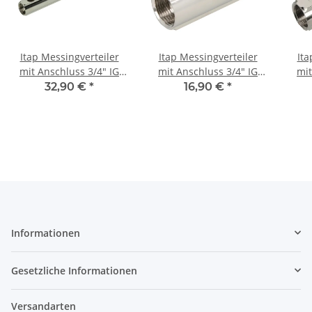
Itap Messingverteiler
Itap Messingverteiler
Ita
mit Anschluss 3/4" IG
mit Anschluss 3/4" IG
mit
x1/2" IG Achsmaß 38mm
x1/2" IG Achsmaß 38mm
x1/2
32,90 €
*
16,90 €
*
7 fach
2 fach
Informationen
Gesetzliche Informationen
Versandarten