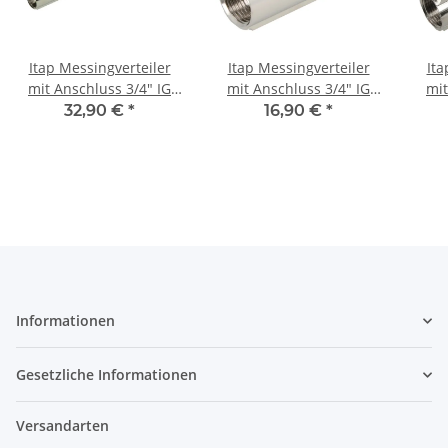
Itap Messingverteiler
Itap Messingverteiler
Ita
mit Anschluss 3/4" IG
mit Anschluss 3/4" IG
mit
x1/2" IG Achsmaß 38mm
x1/2" IG Achsmaß 38mm
x1/2
32,90 €
*
16,90 €
*
7 fach
2 fach
Informationen
Gesetzliche Informationen
Versandarten