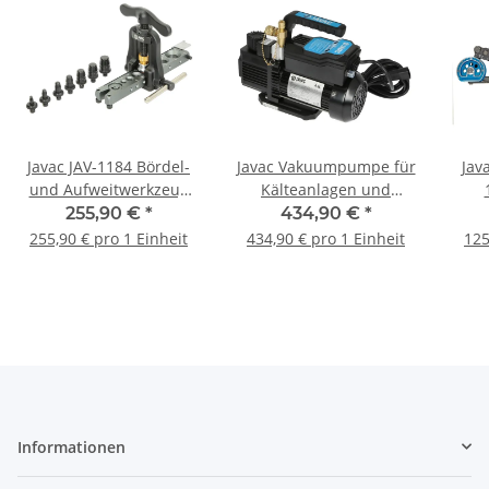
Javac JAV-1184 Bördel-
Javac Vakuumpumpe für
Jav
und Aufweitwerkzeug
Kälteanlagen und
für Rohre von 6 bis 18
Wärmepumpen JAV-
255,90 €
*
434,90 €
*
mm
1069-A2L
255,90 € pro 1 Einheit
434,90 € pro 1 Einheit
125
Informationen