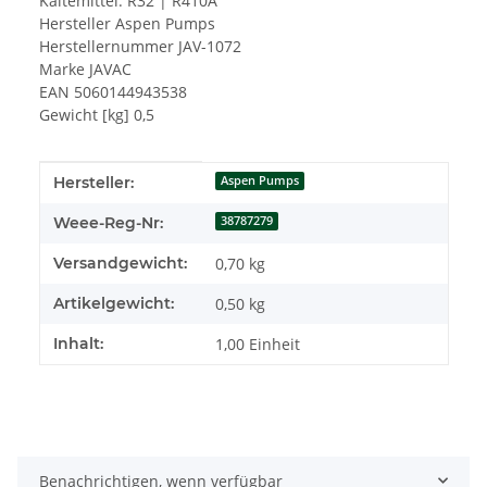
Kältemittel: R32 | R410A
Hersteller Aspen Pumps
Herstellernummer JAV-1072
Marke JAVAC
EAN 5060144943538
Gewicht [kg] 0,5
Produkteigenschaft
Wert
Hersteller:
Aspen Pumps
Weee-Reg-Nr:
38787279
Versandgewicht:
0,70 kg
Artikelgewicht:
0,50
kg
Inhalt:
1,00 Einheit
Benachrichtigen, wenn verfügbar