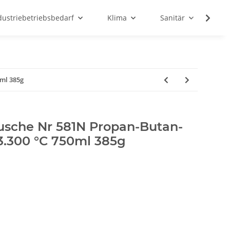
dustriebetriebsbedarf
Klima
Sanitär
Sc
ml 385g
sche Nr 581N Propan-Butan-
3.300 °C 750ml 385g