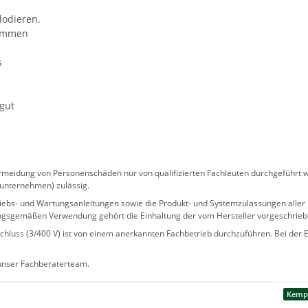
lodieren.
lammen
s
gut
eidung von Personenschäden nur von qualifizierten Fachleuten durchgeführt we
sunternehmen) zulässig.
 Betriebs- und Wartungsanleitungen sowie die Produkt- und Systemzulassungen al
ngsgemäßen Verwendung gehört die Einhaltung der vom Hersteller vorgeschrie
hluss (3/400 V) ist von einem anerkannten Fachbetrieb durchzuführen. Bei der Er
 unser Fachberaterteam.
Kemp