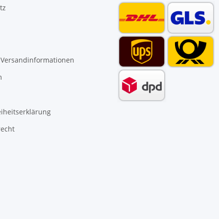
tz
 Versandinformationen
m
eiheitserklärung
recht