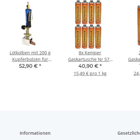
Lötkolben mit 200 g
8x Kemper
Kupferbolzen für
Gaskartusche Nr 575
Gaska
Dachrinnenarbeiten
bis 1800 °C Lötgas 30%
bis 18
52,90 €
*
40,90 €
*
Propan 70% Butan
Pro
15,49 € pro 1 kg
24,
600ml 330g
Informationen
Gesetzlich