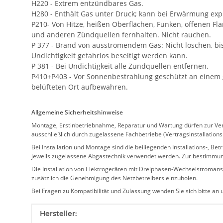
H220 - Extrem entzündbares Gas.
H280 - Enthält Gas unter Druck; kann bei Erwärmung exp
P210- Von Hitze, heißen Oberflächen, Funken, offenen F
und anderen Zündquellen fernhalten. Nicht rauchen.
P 377 - Brand von ausströmendem Gas: Nicht löschen, bi
Undichtigkeit gefahrlos beseitigt werden kann.
P 381 - Bei Undichtigkeit alle Zündquellen entfernen.
P410+P403 - Vor Sonnenbestrahlung geschützt an einem 
belüfteten Ort aufbewahren.
Allgemeine Sicherheitshinweise
Montage, Erstinbetriebnahme, Reparatur und Wartung dürfen zur Verm
ausschließlich durch zugelassene Fachbetriebe (Vertragsinstallation
Bei Installation und Montage sind die beiliegenden Installations-,
jeweils zugelassene Abgastechnik verwendet werden. Zur bestimmu
Die Installation von Elektrogeräten mit Dreiphasen-Wechselstromansc
zusätzlich die Genehmigung des Netzbetreibers einzuholen.
Bei Fragen zu Kompatibilität und Zulassung wenden Sie sich bitte an
Produkteigenschaft
Wert
Hersteller: