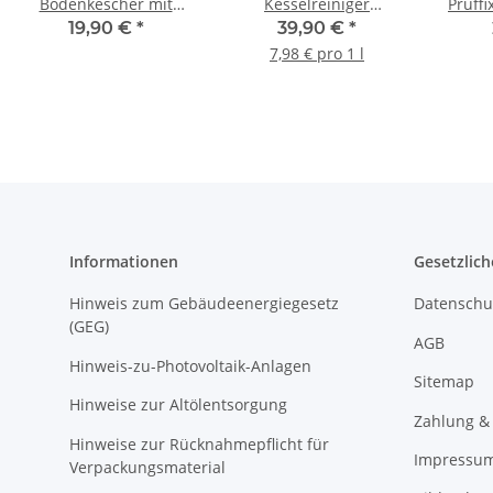
Bodenkescher mit
Kesselreiniger
Prüff
Alurahmen Griff
Spezialreiniger
19,90 €
*
39,90 €
*
Aluminium Pool
Reinigung gas und öl
7,98 € pro 1 l
Poolkescher
Kesselanlagen 5 L
Informationen
Gesetzlich
Hinweis zum Gebäudeenergiegesetz
Datenschu
(GEG)
AGB
Hinweis-zu-Photovoltaik-Anlagen
Sitemap
Hinweise zur Altölentsorgung
Zahlung &
Hinweise zur Rücknahmepflicht für
Impressu
Verpackungsmaterial