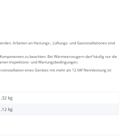
rden. Arbeiten an Heizungs-, Lüftungs- und Gasinstallationen sind
ler Komponenten zu beachten. Bei Wärmeerzeugern darf häufig nur die
benen Inspektions- und Wartungsbedingungen.
stinstallation eines Gerätes mit mehr als 12 kW Nennleistung ist
1,32 kg
1,12
kg