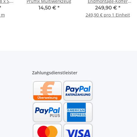
8 x 5,5
Prüffix Multiwerkzeug
Endmontage-Koffer
nkl.
"Profi" 20400SK
*
14,50 €
*
249,90 €
*
en
1 m
249,90 € pro 1 Einheit
Zahlungsdienstleister