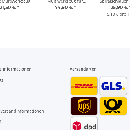
ix Multiwerkzeug
Multiwerkzeug für
Spiralschlauch 
Vorwandsysteme
mm PU 5 m i
21,50 €
*
44,90 €
*
25,90 €
Kupplung
5,18 € pro 
e Informationen
Versandarten
tz
 Versandinformationen
m