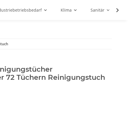
dustriebetriebsbedarf
Klima
Sanitär
Sc
stuch
nigungstücher
r 72 Tüchern Reinigungstuch