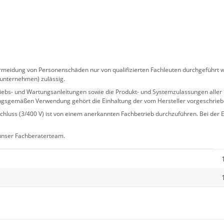
eidung von Personenschäden nur von qualifizierten Fachleuten durchgeführt we
sunternehmen) zulässig.
 Betriebs- und Wartungsanleitungen sowie die Produkt- und Systemzulassungen al
ngsgemäßen Verwendung gehört die Einhaltung der vom Hersteller vorgeschrie
hluss (3/400 V) ist von einem anerkannten Fachbetrieb durchzuführen. Bei der Er
 unser Fachberaterteam.