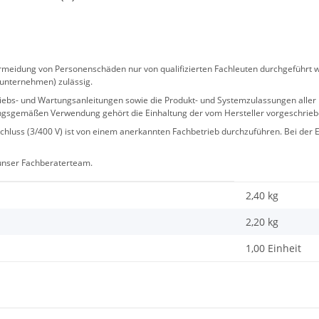
eidung von Personenschäden nur von qualifizierten Fachleuten durchgeführt we
sunternehmen) zulässig.
 Betriebs- und Wartungsanleitungen sowie die Produkt- und Systemzulassungen al
ngsgemäßen Verwendung gehört die Einhaltung der vom Hersteller vorgeschrie
hluss (3/400 V) ist von einem anerkannten Fachbetrieb durchzuführen. Bei der Er
 unser Fachberaterteam.
2,40 kg
2,20
kg
1,00 Einheit