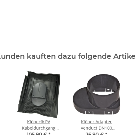
unden kauften dazu folgende Artike
Klöber® PV
Klöber Adapter
Kabeldurchgang
Venduct DN100
Venduct 8 Kabel
Zubehör für Klöber
105,90 €
*
26,90 €
*