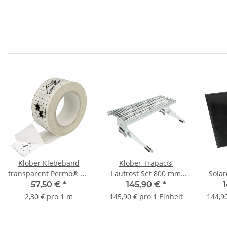
Klöber Klebeband
Klöber Trapac®
transparent Permo® TR
Laufrost Set 800 mm
Sola
plus 25 m
verzinkt
Set V
57,50 €
*
145,90 €
*
2,30 € pro 1 m
145,90 € pro 1 Einheit
144,90