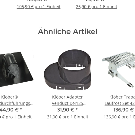
anthrazit
Venduct
105,90 € pro 1 Einheit
26,90 € pro 1 Einheit
Solardurchführungs
Set
Ähnliche Artikel
Klöber®
Klöber Adapter
Klöber Trap
rdurchführungs
Venduct DN125
Laufrost Set 
enduct Schiefer
Zubehör für Klöber
verzinkt
144,90 €
*
31,90 €
*
136,90 €
anthrazit
Venduct
 € pro 1 Einheit
31,90 € pro 1 Einheit
136,90 € pro 1 
Solardurchführungs
Set