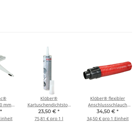
ac®
Klöber®
Klöber® flexibler
420 mm
Kartuschendichtstoff
Anschlussschlauch
Pasto für innen und
Venduct DN100 Rot
*
23,50 €
*
34,50 €
*
außen 310ml
Einheit
75,81 € pro 1 l
34,50 € pro 1 Einheit