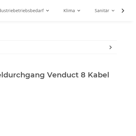
dustriebetriebsbedarf
Klima
Sanitär
Sc
ldurchgang Venduct 8 Kabel