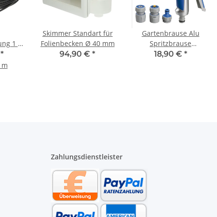
Skimmer Standart für
Gartenbrause Alu
ung 1 x
Folienbecken Ø 40 mm
Spritzbrause
-
Sprühpistole stufenlos
€
*
94,90 €
*
18,90 €
*
bel
verstellbar
1 m
Zahlungsdienstleister