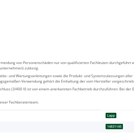
eidung von Personenschäden nur von qualifizierten Fachleuten durchgeführt we
sunternehmen) zulässig.
 Betriebs- und Wartungsanleitungen sowie die Produkt- und Systemzulassungen al
ngsgemäßen Verwendung gehört die Einhaltung der vom Hersteller vorgeschrie
hluss (3/400 V) ist von einem anerkannten Fachbetrieb durchzuführen. Bei der Er
 unser Fachberaterteam.
Lapp
14831145