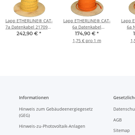
Lapp ETHERLINE® CAT-
Lapp ETHERLINE® CAT-
Lapp 
7a Datenkabel 2170971
6a Datenkabel
6a 
VPE: 100 Meter
21701962 VPE: 100
217096
242,90 €
*
174,90 €
*
Meter
1,75 € pro 1 m
1,
Informationen
Gesetzlich
Hinweis zum Gebäudeenergiegesetz
Datenschu
(GEG)
AGB
Hinweis-zu-Photovoltaik-Anlagen
Sitemap