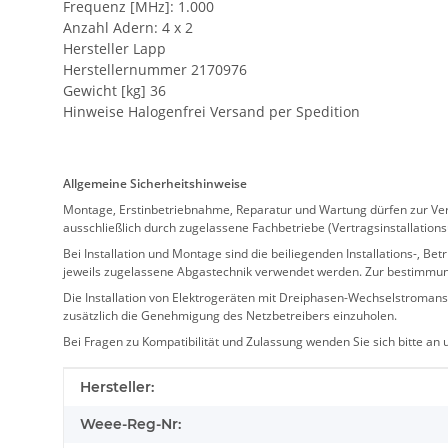
Frequenz [MHz]: 1.000
Anzahl Adern: 4 x 2
Hersteller Lapp
Herstellernummer 2170976
Gewicht [kg] 36
Hinweise Halogenfrei Versand per Spedition
Allgemeine Sicherheitshinweise
Montage, Erstinbetriebnahme, Reparatur und Wartung dürfen zur Verm
ausschließlich durch zugelassene Fachbetriebe (Vertragsinstallation
Bei Installation und Montage sind die beiliegenden Installations-,
jeweils zugelassene Abgastechnik verwendet werden. Zur bestimmu
Die Installation von Elektrogeräten mit Dreiphasen-Wechselstromansc
zusätzlich die Genehmigung des Netzbetreibers einzuholen.
Bei Fragen zu Kompatibilität und Zulassung wenden Sie sich bitte an
Produkteigenschaft
Wert
Hersteller:
Weee-Reg-Nr: