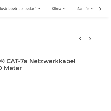
dustriebetriebsbedarf
Klima
Sanitär
Sc
® CAT-7a Netzwerkkabel
0 Meter