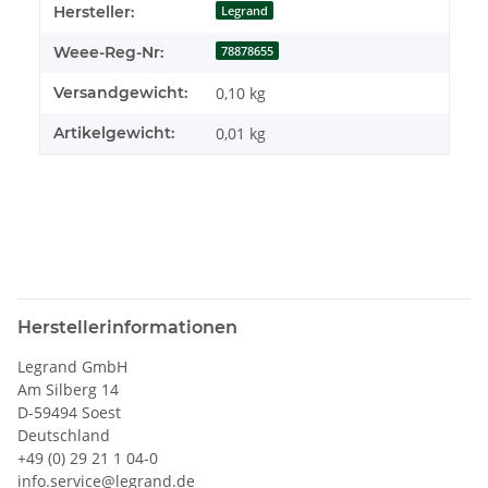
Produkteigenschaft
Wert
Hersteller:
Legrand
Weee-Reg-Nr:
78878655
Versandgewicht:
0,10 kg
Artikelgewicht:
0,01
kg
Herstellerinformationen
Legrand GmbH
Am Silberg 14
D-59494 Soest
Deutschland
+49 (0) 29 21 1 04-0
info.service@legrand.de