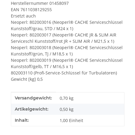
Herstellernummer 01458097
EAN 7611038129255
Ersetzt auch
Neoperl: 802003016 (Neoperl® CACHE Serviceschlüssel
Kunststoff/grau, STD / M24 x 1)
Neoperl: 802003017 (Neoperl® CACHE JR & SLIM AIR
Serviceschl Kunststoff/rot JR + SLIM AIR / M21,5 x 1)
Neoperl: 802003018 (Neoperl® CACHE Serviceschlüssel
Kunststoff/grün, TJ / M18,5 x 1)
Neoperl: 802003019 (Neoperl® CACHE Serviceschlüssel
Kunststoff/gelb, TT / M16,5 x 1)
802003110 (Profi-Service-Schlüssel für Turbulatoren)
Gewicht [kg] 0,5
Produkteigenschaft
Wert
Versandgewicht:
0,70 kg
Artikelgewicht:
0,50
kg
Inhalt:
1,00 Einheit