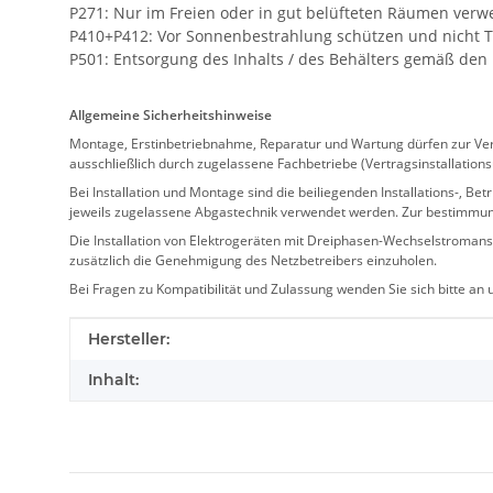
P271: Nur im Freien oder in gut belüfteten Räumen ver
P410+P412: Vor Sonnenbestrahlung schützen und nicht 
P501: Entsorgung des Inhalts / des Behälters gemäß den 
Allgemeine Sicherheitshinweise
Montage, Erstinbetriebnahme, Reparatur und Wartung dürfen zur Verm
ausschließlich durch zugelassene Fachbetriebe (Vertragsinstallation
Bei Installation und Montage sind die beiliegenden Installations-,
jeweils zugelassene Abgastechnik verwendet werden. Zur bestimmu
Die Installation von Elektrogeräten mit Dreiphasen-Wechselstromansc
zusätzlich die Genehmigung des Netzbetreibers einzuholen.
Bei Fragen zu Kompatibilität und Zulassung wenden Sie sich bitte an
Produkteigenschaft
Wert
Hersteller:
Inhalt: