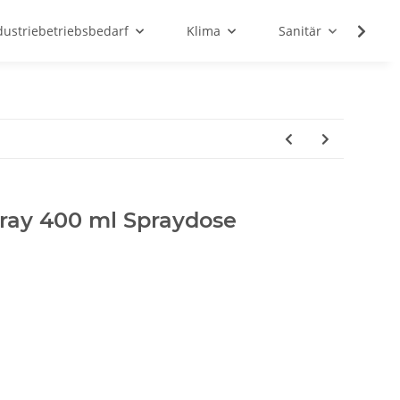
dustriebetriebsbedarf
Klima
Sanitär
Sc
ray 400 ml Spraydose