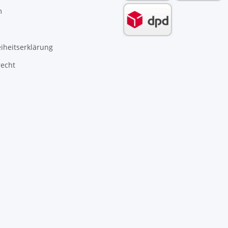
m
eiheitserklärung
recht