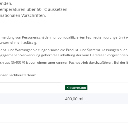
wenden.
Temperaturen über 50 °C aussetzen.
nationalen Vorschriften.
eidung von Personenschäden nur von qualifizierten Fachleuten durchgeführt we
sunternehmen) zulässig.
 Betriebs- und Wartungsanleitungen sowie die Produkt- und Systemzulassungen al
ngsgemäßen Verwendung gehört die Einhaltung der vom Hersteller vorgeschrie
hluss (3/400 V) ist von einem anerkannten Fachbetrieb durchzuführen. Bei der Er
 unser Fachberaterteam.
Klostermann
400,00 ml