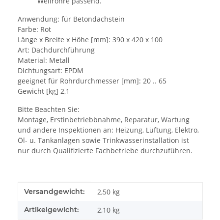
Wellrohre passend.
Anwendung: für Betondachstein
Farbe: Rot
Länge x Breite x Höhe [mm]: 390 x 420 x 100
Art: Dachdurchführung
Material: Metall
Dichtungsart: EPDM
geeignet für Rohrdurchmesser [mm]: 20 .. 65
Gewicht [kg] 2,1
Bitte Beachten Sie:
Montage, Erstinbetriebbnahme, Reparatur, Wartung
und andere Inspektionen an: Heizung, Lüftung, Elektro,
Öl- u. Tankanlagen sowie Trinkwasserinstallation ist
nur durch Qualifizierte Fachbetriebe durchzuführen.
Produkteigenschaft
Wert
Versandgewicht:
2,50 kg
Artikelgewicht:
2,10
kg