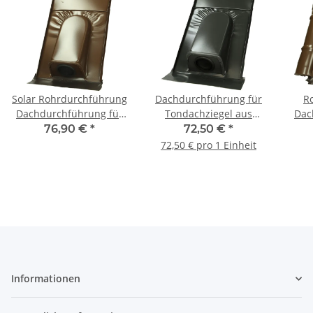
Solar Rohrdurchführung
Dachdurchführung für
R
Dachdurchführung für
Tondachziegel aus
Dac
Tondachziegel Braun
Metall anthrazit 460 x
Bet
76,90 €
*
72,50 €
*
460 x 270 mm
270 mm
72,50 € pro 1 Einheit
Informationen