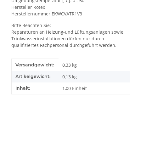
Umgebungstemperatur [°C]: 0 - 60
Hersteller Rotex
Herstellernummer EKWCVATR1V3
Bitte Beachten Sie:
Reparaturen an Heizung-und Lüftungsanlagen sowie
Trinkwasserinstallationen dürfen nur durch
qualifiziertes Fachpersonal durchgeführt werden.
Produkteigenschaft
Wert
Versandgewicht:
0,33 kg
Artikelgewicht:
0,13
kg
Inhalt:
1,00 Einheit