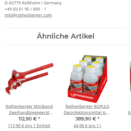
D-65779 Kelkheim / Germany
+49 (0) 61 95 / 800 - 1
info@rothenberger.com
Ähnliche Artikel
Rothenberger Minibend
Rothenberger ROPULS
Zweihandbiegegerät
Desinfektionsmittel 6-er
E
25150
Pack 1500000157
ROC
112,90 €
*
389,90 €
*
112,90 € pro 1 Einheit
64,98 € pro 1 l