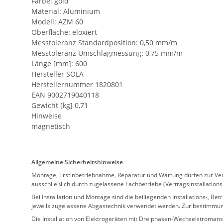
Farbe: gold
Material: Aluminium
Modell: AZM 60
Oberfläche: eloxiert
Messtoleranz Standardposition: 0,50 mm/m
Messtoleranz Umschlagmessung: 0,75 mm/m
Länge [mm]: 600
Hersteller SOLA
Herstellernummer 1820801
EAN 9002719040118
Gewicht [kg] 0,71
Hinweise
magnetisch
Allgemeine Sicherheitshinweise
Montage, Erstinbetriebnahme, Reparatur und Wartung dürfen zur Verm
ausschließlich durch zugelassene Fachbetriebe (Vertragsinstallation
Bei Installation und Montage sind die beiliegenden Installations-,
jeweils zugelassene Abgastechnik verwendet werden. Zur bestimmu
Die Installation von Elektrogeräten mit Dreiphasen-Wechselstromansc