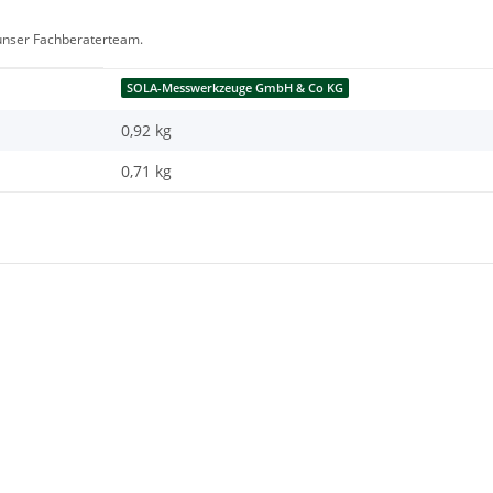
 unser Fachberaterteam.
SOLA-Messwerkzeuge GmbH & Co KG
0,92 kg
0,71
kg