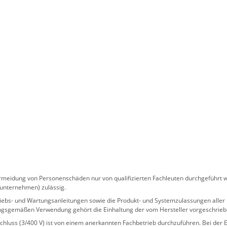
eidung von Personenschäden nur von qualifizierten Fachleuten durchgeführt we
sunternehmen) zulässig.
 Betriebs- und Wartungsanleitungen sowie die Produkt- und Systemzulassungen al
ngsgemäßen Verwendung gehört die Einhaltung der vom Hersteller vorgeschrie
hluss (3/400 V) ist von einem anerkannten Fachbetrieb durchzuführen. Bei der Er