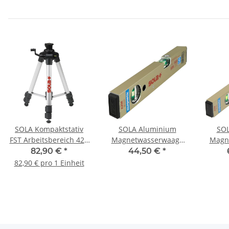
SOLA Kompaktstativ
SOLA Aluminium
SOL
FST Arbeitsbereich 42 -
Magnetwasserwaage
Magn
120cm 71121701
AZM 30 1820301
AZ
82,90 €
*
44,50 €
*
82,90 € pro 1 Einheit