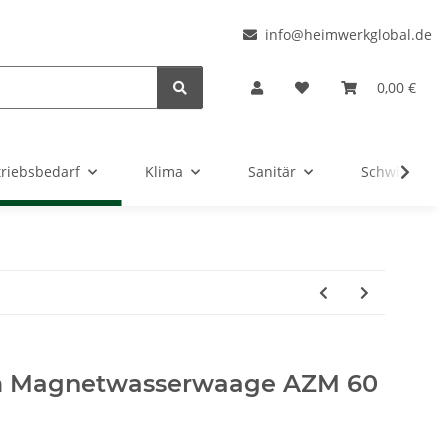
l
info@heimwerkglobal.de
0,00 €
triebsbedarf
Klima
Sanitär
Schwimmbad
m Magnetwasserwaage AZM 60