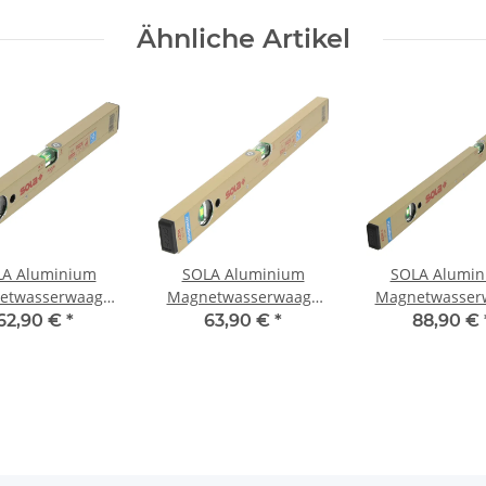
Ähnliche Artikel
A Aluminium
SOLA Aluminium
SOLA Alumi
etwasserwaage
Magnetwasserwaage
Magnetwasser
M 40 1820501
AZM 50 1820701
AZM 3 80 182
62,90 €
*
63,90 €
*
88,90 €