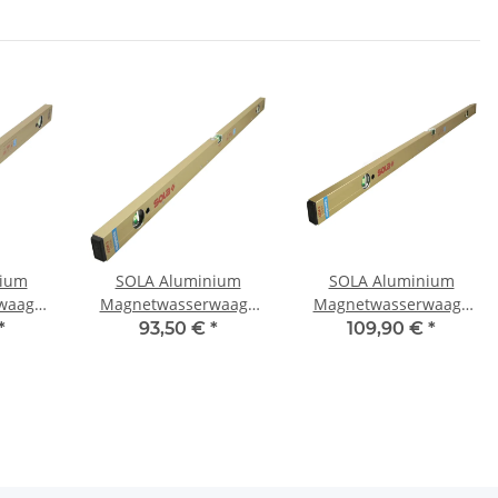
nium
SOLA Aluminium
SOLA Aluminium
waage
Magnetwasserwaage
Magnetwasserwaage
3101
AZM 3 100 1823301
AZM 3 120 1823401
*
93,50 €
*
109,90 €
*