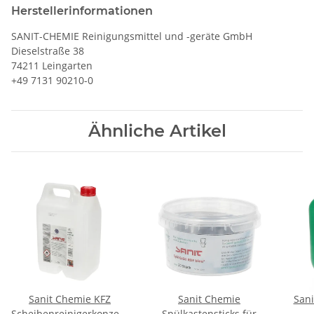
Herstellerinformationen
SANIT-CHEMIE Reinigungsmittel und -geräte GmbH
Dieselstraße 38
74211 Leingarten
+49 7131 90210-0
Ähnliche Artikel
Sanit Chemie KFZ
Sanit Chemie
San
Scheibenreinigerkonzentrat
Spülkastensticks für