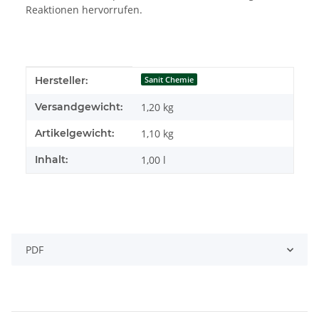
Reaktionen hervorrufen.
Produkteigenschaft
Wert
Hersteller:
Sanit Chemie
Versandgewicht:
1,20 kg
Artikelgewicht:
1,10
kg
Inhalt:
1,00 l
PDF