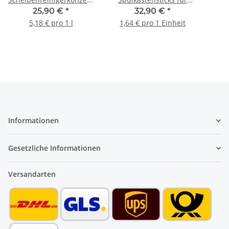
bis -30°C 5L 3273
Geberit DuoFresh-
C
25,90 €
*
32,90 €
*
System 20Stk 3372
Ko
5,18 € pro 1 l
1,64 € pro 1 Einheit
Informationen
Gesetzliche Informationen
Versandarten