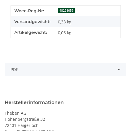
Produkteigenschaft
Wert
Weee-Reg-Nr:
48221059
Versandgewicht:
0,33 kg
Artikelgewicht:
0,06
kg
PDF
Herstellerinformationen
Theben AG
Hohenbergstraße 32
72401 Haigerloch