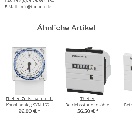
Fax: +49 (0)74 74/692-150
E-Mail:
info@theben.de
Ähnliche Artikel
Theben Zeitschaltuhr 1-
Theben
Kanal analog SYN 169 s
Betriebsstundenzähler
Bet
1690801
BZ 142-1 für
BZ 1
96,90 €
*
56,50 €
*
Fronttafeleinbau
35 m
1420721