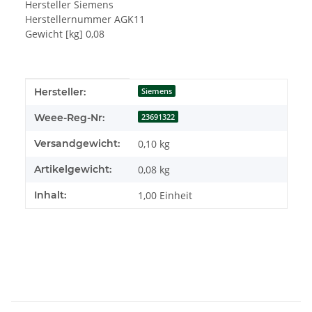
Hersteller Siemens
Herstellernummer AGK11
Gewicht [kg] 0,08
Produkteigenschaft
Wert
Hersteller:
Siemens
Weee-Reg-Nr:
23691322
Versandgewicht:
0,10 kg
Artikelgewicht:
0,08
kg
Inhalt:
1,00 Einheit