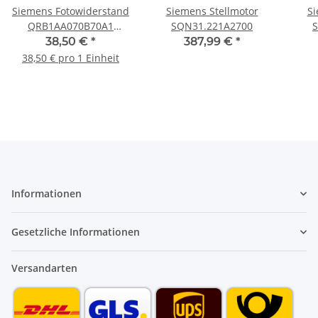
Siemens Fotowiderstand
Siemens Stellmotor
Si
QRB1AA070B70A1
SQN31.221A2700
Kabellänge 700mm
38,50 €
*
387,99 €
*
Gehäuse 50 mm
38,50 € pro 1 Einheit
Informationen
Gesetzliche Informationen
Versandarten